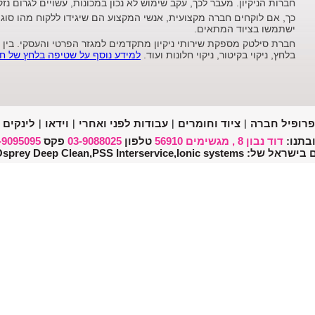
חברות הניקיון. מעבר לכך, עקב שימוש לא נכון במכונות, עשויים לגרום נ
כך, אם לוקחים חברה מקצועית, אנשי המקצוע הם שיגידו ללקוח מהו סו
ישתמשו בציוד המתאים.
חברת סילטק מספקת שירותי ניקיון מתקדמים למגזר הפרטי והעסקי. בין
בלחץ, ניקוי בקיטור, ניקוי חלונות ועוד.
למידע נוסף על שטיפה בלחץ של ח
פרופיל חברה
|
ציוד וחומרים
|
עבודות לפני ואחרי
|
וידאו
|
לינקים
בתנו:
דוד נבון 8 , מגשימים 56910
טלפון
03-9088025
פקס
-9095095
Swiss-clean,Osprey Deep Clean,PSS Interservi