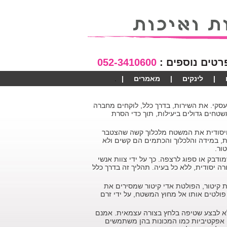
רטים נוספים :
052-3410600
|
לינקים
|
מאמרים
|
סקי. את השירות, בדרך כלל, לוקחים מחברה
טחים גדולים ביעילות, תוך כדי הסרת
ויסודית את המשטח מלכלוך קשה שהצטבר
ת, במידה והלכלוך והכתמים הם קשים ולא
ור.
בק או ספוג לרצפה. כך על ידי צוות אנשי
יסודית, ללא כל בעיה. תהליך זה בדרך כלל
קיטור, הפולטת אדי קיטור שמסירים את
ולטים אותו אל מחוץ המשטח, על ידי זרם
 לבצע שטיפה בלחץ בצורה עצמאית. אמנם
נן אפקטיביות כמו המכונות בהן משתמשים