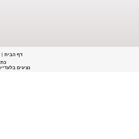
דף הבית
|
כתו
נציגים בלעדיים בישראל של: ce,Ionic systems