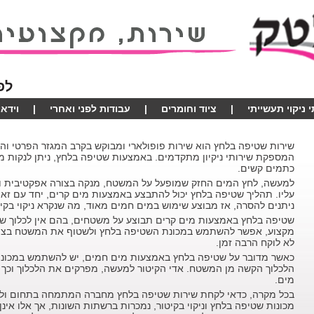
לפ
 ניקוי תעשייתי
|
ציוד וחומרים
|
עבודות לפני ואחרי
|
וידאו
שירות שטיפה בלחץ הוא שירות פופולארי ומבוקש בקרב המגזר הפרטי והע
המספקת שירותי ניקיון מתקדמים. באמצעות שטיפה בלחץ, ניתן לנקות מש
כתמים קשים.
למעשה, לחץ המים החזק שמופעל על המשטח, מנקה בצורה אפקטיבית 
עליו. תהליך שטיפה בלחץ יכול להתבצע באמצעות מים קרים, יחד עם זא
ניתנים להסרה, אז מבוצע שימוש במים חמים מאוד, מה שנקרא ניקוי בקיט
שטיפה בלחץ באמצעות מים קרים תבוצע על משטחים, בהם אין לכלוך שמוד
מקצוע, אפשר להשתמש במכונת השטיפה בלחץ ולשטוף את המשטח בצורה 
לא לוקח הרבה זמן.
כאשר מדובר על שטיפה בלחץ באמצעות מים חמים, יש להשתמש במכונת 
הלכלוך הקשה מן המשטח. אדי הקיטור למעשה, מפרקים את הלכלוך וכך פ
מים.
בכל מקרה, כדאי לקחת שירות שטיפה בלחץ מחברה המתמחה בתחום ולא
מכונות שטיפה בלחץ וניקוי בקיטור, נמכרות ברשתות השונות, אך אלו אי